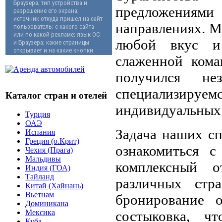
предложениям
направлениях. М
любой вкус и
слаженной кома
получился не
специализиру
Каталог стран и отелей
индивидуальных 
Турция
ОАЭ
Задача наших с
Испания
Греция (о.Крит)
ознакомиться 
Чехия (Прага)
Мальдивы
комплексный 
Индия (ГОА)
Тайланд
различных стр
Китай (Хайнань)
Вьетнам
бронирование о
Доминикана
состыковка, 
Мексика
Куба