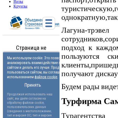
Визы
Круизы
туристическу
однократную,так 
Лагуна-трэве
сотрудников,с
подход к каждо
пользуются с
клиенты,прише
получают дискау
Будем рады видет
Турфирма Са
Турагентств