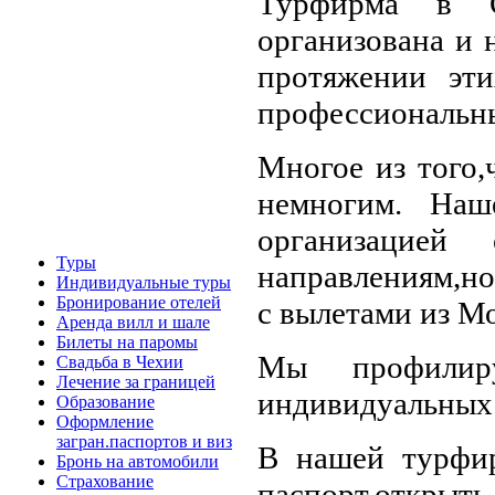
Турфирма в С
организована и 
протяжении эти
профессиональн
Многое из того,
немногим. Наш
организацией
Туры
направлениям,но
Индивидуальные туры
Бронирование отелей
с вылетами из М
Аренда вилл и шале
Билеты на паромы
Мы профилир
Свадьба в Чехии
Лечение за границей
индивидуальных
Образование
Оформление
загран.паспортов и виз
В нашей турфи
Бронь на автомобили
Страхование
паспорт,от